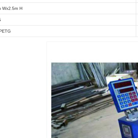
m Wx2.5m H
45
,PETG