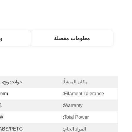
معلومات مفصلة
و
مكان المنشأ:
جوانجدونج، 
2mm
Filament Tolerance:
 Year
Warranty:
kW
Total Power:
المواد الخام:
ABS/PETG