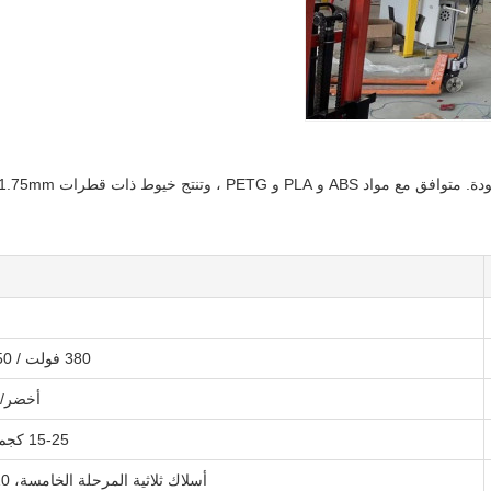
 1.75mm و 3mm (± 0.0mm).(تسامح 03 ملم).
380 فولت / 3p / 50 هرتز
أخضر/أ
15-25 كجم لكل رزمة
أسلاك ثلاثية المرحلة الخامسة، 10 ملم مربع