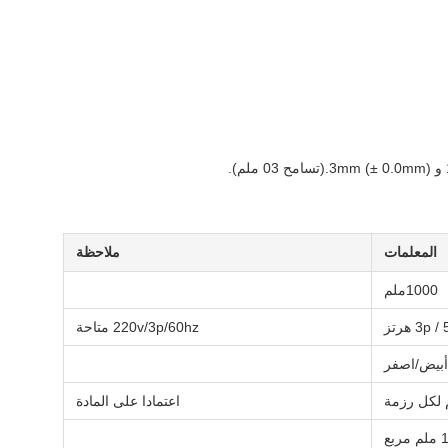
المعلمات
ملاحظة
1000ملم
220v/3p/60hz متاحة
بيض/اصفر
اعتمادا على المادة