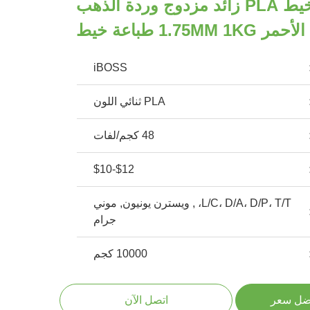
3D الطباعة الخيط PLA زائد مزدوج وردة الذهب
الأحمر 1.75MM 1KG طباعة خيط
iBOSS
PLA ثنائي اللون
48 كجم/لفات
$12-$10
L/C، D/A، D/P، T/T، , ويسترن يونيون, موني
جرام
10000 كجم
ضل سعر
اتصل الآن