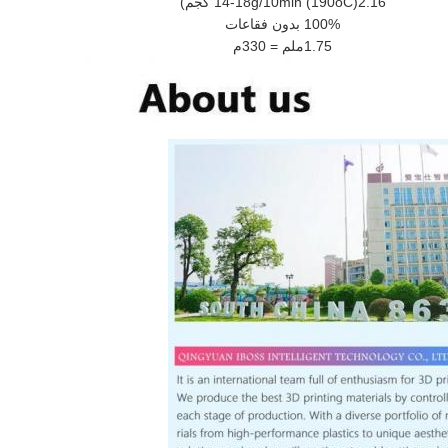
14-18g/10min (190oC)2.16 كجم)
100% بدون فقاعات
1.75ملم = 330م