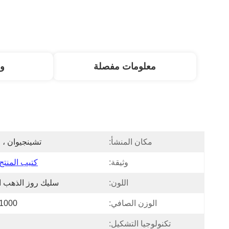
معلومات مفصلة
و
مكان المنشأ:
تشينجيوان ، 
وثيقة:
كتيب المنتج DF
اللون:
سليك روز الذهب ا
الوزن الصافي:
1000 جرام
تكنولوجيا التشكيل: