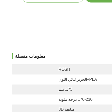
معلومات مفصلة
ROSH
PLA+الحرير ثنائي اللون
1.75ملم
170-230 درجة مئوية
طابعة 3D