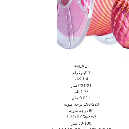
الـ PLA+
1 كيلوغرام
1.4 كيلو
21*21*7سم
1.75ملم
± 0.02 ملم
190-220 درجة مئوية
60 درجة مئوية
1.23±0.05g/cm3
50-100 متر