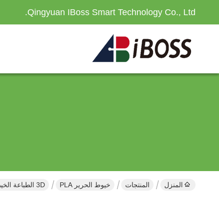
Qingyuan IBoss Smart Technology Co., Ltd.
المنزل
المنتجات
خيوط الحرير PLA
3D الطباعة الخيط PLA زائد مزدوج وردة الذهب الأحمر 1.75MM 1KG طباعة خيط