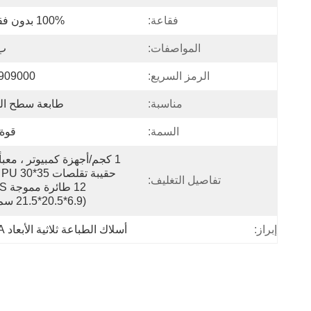
فقاعة:
100% بدون فقاعات
المواصفات:
ب 
الرمز السريع:
909000
مناسبة:
طابعة سطح ال
السمة:
قوة 
تفاصيل التغليف:
(21.5*20.5*6.9 سم) في 
إبراز:
أسلاك الطباعة ثلاثية الأبعاد PLA,أسلاك الطباعة الثلاثية الأبعاد pla plus,الخيط الأحمر pla plus