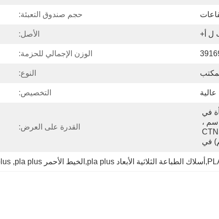
حجم صندوق التعبئة:
ل أ+
الأصل:
3916
الوزن الإجمالي للحزمة:
مكتب
النوع:
عالية
التخصيص:
1 كجم/أجهزة كمبيوتر ، معبأة في 
حقيبة تقلصات PU 30*35 سم ، 
القدرة على العرض:
12 طائرة مموجة CTNS 
plus
, 