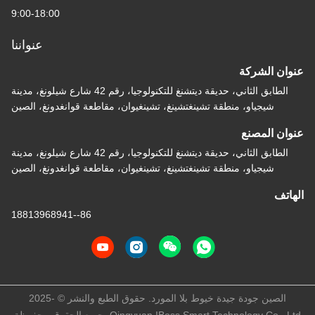
9:00-18:00
عنواننا
عنوان الشركة
الطابق الثاني، حديقة ديتشنغ للتكنولوجيا، رقم 42 شارع شيلونغ، مدينة
شيجياو، منطقة تشينغتشينغ، تشينغيوان، مقاطعة قوانغدونغ، الصين
عنوان المصنع
الطابق الثاني، حديقة ديتشنغ للتكنولوجيا، رقم 42 شارع شيلونغ، مدينة
شيجياو، منطقة تشينغتشينغ، تشينغيوان، مقاطعة قوانغدونغ، الصين
الهاتف
86--18813968941
الصين جودة جيدة خيوط بلا المورد. حقوق الطبع والنشر © -2025
Qingyuan IBoss Smart Technology Co., Ltd. جميع الحقوق محفوظة