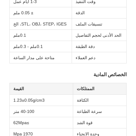
وقت التنفيذ
1-3 أيام عمل
الدقة
± 0.05 ملم
تنسيقات الملف
STL، OBJ، STEP، IGES، الخ
الحد الأدنى لحجم التفاصيل
0.1ملم
دقة الطبقة
0.1ملم - 0.3ملم
دعم العملاء
متاحة على مدار الساعة
الخصائص المادية
الممتلكات
القيمة
الكثافة
1.23±0.05g/cm3
سرعة الطباعة
40-100 متر
قوة الشد
≥62Mpa
وحدة الانحناء
1970 Mpa