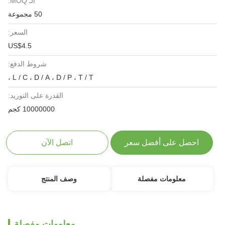
الـ MOQ:
50 مجموعة
السعر:
US$4.5
شروط الدفع:
L / C ، D / A ، D / P ، T / T ،
القدرة على التوريد:
10000000 كجم
احصل على أفضل سعر
اتصل الآن
معلومات مفصلة
وصف المنتج
معلومات مفصلة