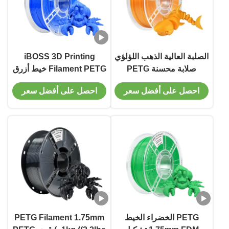
الصلبة العالية الذهب اللؤلؤي
iBOSS 3D Printing
صلابة محسنة PETG
Filament PETG خيط أزرق
1000g خيط طابعة ثلاثية
داكن 1.75mm تكنولوجيا
احصل على أفضل سعر
احصل على أفضل سعر
الأبعاد
تشكيل FDM
PETG الخضراء الخيط
PETG Filament 1.75mm