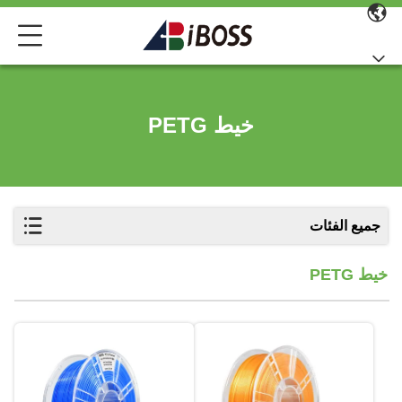
خيط PETG
جميع الفئات
خيط PETG