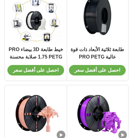
طابعة ثلاثية الأبعاد ذات قوة
خيط طابعة 3D بيضاء PRO
عالية PRO PETG
1.75 PETG صلابة محسنة
Filament Black
طلب مخصص
احصل على أفضل سعر
احصل على أفضل سعر
Toughness