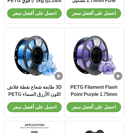
1.75mm FDM تشكيل
- 1kg ((2.2lbs) قوي PETG
تكنولوجيا 3D الطباعة الخيط
3D Printer
احصل على أفضل سعر
احصل على أفضل سعر
Filament،1.75mm دقة
الأبعاد +/- 0.02mm، 320
متر، PETG Black
PETG Filament Flash
3D طابعة شعاع نقطة فلاش
Point Purple 1.75mm
اللون الأزرق السماء PETG
تكنولوجيا تشكيل FDM 3D
شعاع 3D طابعة شعاع
احصل على أفضل سعر
احصل على أفضل سعر
الطباعة
1.75mm 1kg