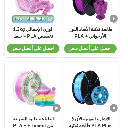
طابعة ثلاثية الأبعاد اللون
الوزن الإجمالي 1.3kg
الأرجواني PLA +
تخصيص PLA + خيط
Filament صلابة قوية
للطابعة ثلاثية الأبعاد
احصل على أفضل سعر
احصل على أفضل سعر
للطباعة 21 * 21 * 7cm
1.75mm الحرير الوردي
حجم صندوق التعبئة
الإشارة المهنية الأزرق
الطباعة عالية السرعة
PLA Plus طابعة ثلاثية
من PLA + Filament