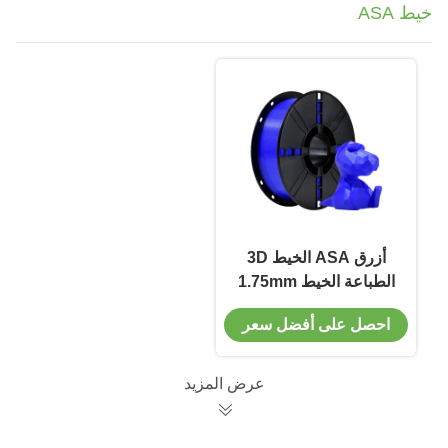
خيط ASA
أزرق ASA الخيط 3D
الطباعة الخيط 1.75mm
1kg 3D الطباعة
احصل على أفضل سعر
المستهلكات
عرض المزيد