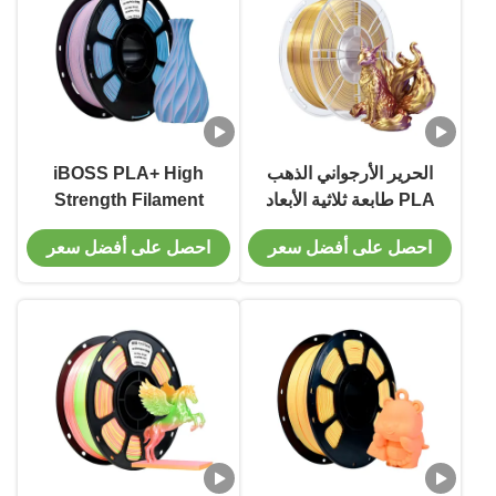
الحرير الأرجواني الذهب
iBOSS PLA+ High
PLA طابعة ثلاثية الأبعاد
Strength Filament
صلابة الخيط وزنه
1000g Matte Pink Blue
احصل على أفضل سعر
احصل على أفضل سعر
الإجمالي 1.5 كجم للخروج
1.75mm 3d Printing
Filament