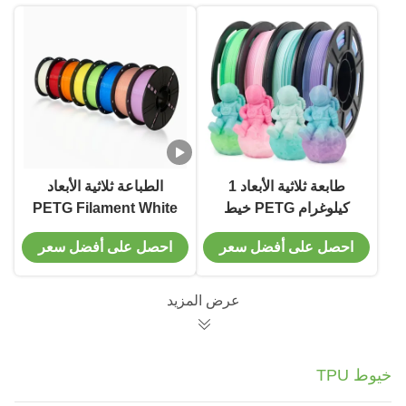
طابعة ثلاثية الأبعاد 1
الطباعة ثلاثية الأبعاد
كيلوغرام PETG خيط
PETG Filament White
شبه شفافية منحدر لون
3D Printer Toughness
احصل على أفضل سعر
احصل على أفضل سعر
3D الطباعة المستهلكات
المحسنة لتكنولوجيا FDM
عرض المزيد
خيوط TPU