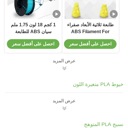
طابعة ثلاثية الأبعاد صفراء
1 كجم 18 لون 1.75 ملم
ABS Filament For
سيان ABS للطابعة
Industry Printing
المكتبية باستخدام
احصل على أفضل سعر
احصل على أفضل سعر
Temperature 170-
تكنولوجيا تشكيل FDM
230C
عرض المزيد
خيوط PLA متغيرة اللون
عرض المزيد
نسيج PLA المتوهج