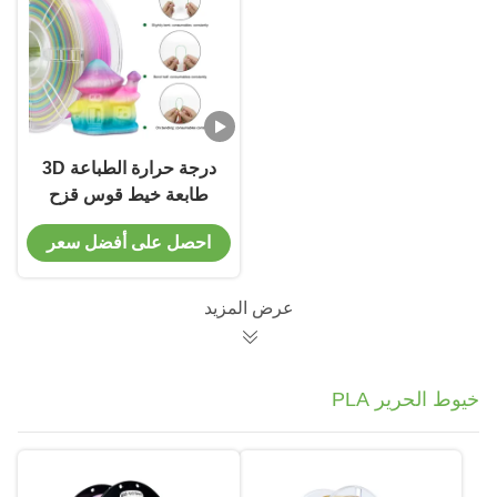
درجة حرارة الطباعة 3D
طابعة خيط قوس قزح
شفاف PLA + خيط
احصل على أفضل سعر
1.75mm
عرض المزيد
خيوط الحرير PLA